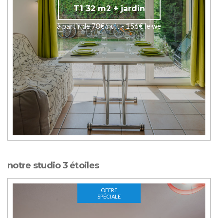
T1 32 m2 + jardin
à partir de 78€/nuit - 156€ le we
notre studio 3 étoiles
OFFRE
SPÉCIALE