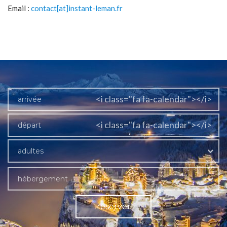
Email :
contact[at]instant-leman.fr
<i class="fa fa-calendar"></i>
<i class="fa fa-calendar"></i>
adultes
hébergement
réserver