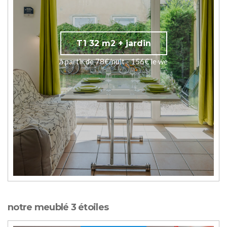
T1 32 m2 + jardin
à partir de 78€/nuit - 156€ le we
notre meublé 3 étoiles