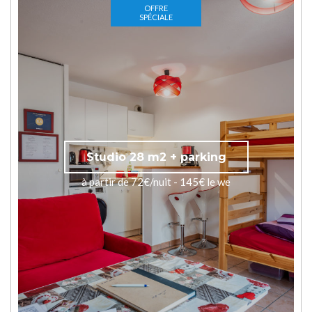
OFFRE
SPÉCIALE
Studio 28 m2 + parking
à partir de 72€/nuit - 145€ le we