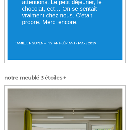
attentions. Le petit déjeuner, le
chocolat, ect… On se sentait
vraiment chez nous. C’était
propre. Merci encore.
FAMILLE NGUYEN – INSTANT-LÉMAN I – MARS 2019
notre meublé 3 étoiles +