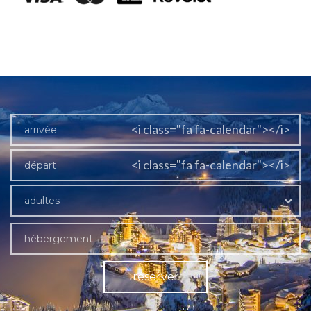
<i class="fa fa-calendar"></i>
<i class="fa fa-calendar"></i>
adultes
hébergement
réserver