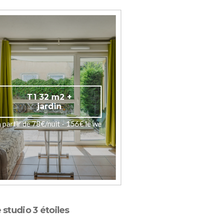
T1 32 m2 +
jardin
à partir de 78€/nuit - 156€ le we
 studio 3 étoiles