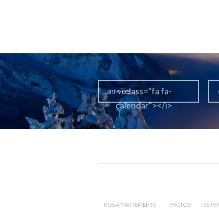
<i class="fa fa-
calendar"></i>
NOS APPARTEMENTS
PHOTOS
SERVI