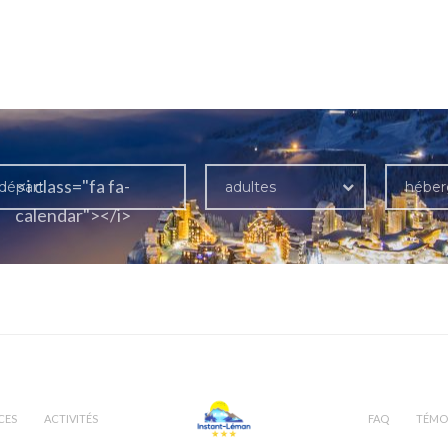
<i class="fa fa-
adultes
hébe
calendar"></i>
CES
ACTIVITÉS
FAQ
TÉMO