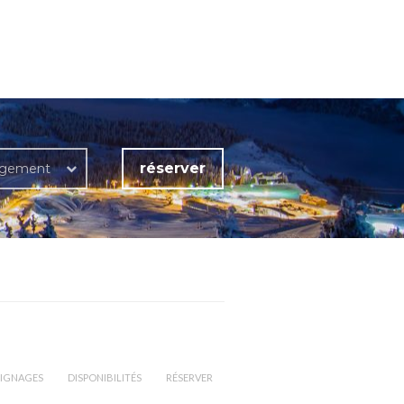
réserver
rgement
IGNAGES
DISPONIBILITÉS
RÉSERVER