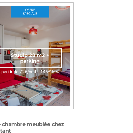
OFFRE
SPÉCIALE
Studio 28 m2 +
parking
à partir de 72€/nuit - 145€ le we
e chambre meublée chez
itant