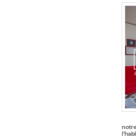
notr
l’hab