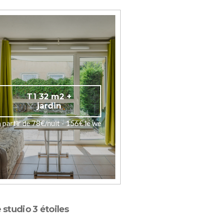
T1 32 m2 +
jardin
à partir de 78€/nuit - 156€ le we
 studio 3 étoiles