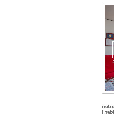
notr
l’hab