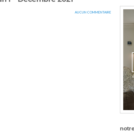
AUCUN COMMENTAIRE
b et Phidias à mis la barre haute voir
 tout est parfait : emplacement, propreté,
uvoir venir aussi avec nos chiens…le top
notre