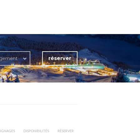
réserver
rgement
IGNAGES
DISPONIBILITÉS
RÉSERVER