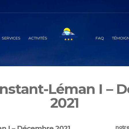
SERVICES
ACTIVITÉS
FAQ
TÉMOIG
Instant-Léman I –
2021
an I – Décembre 2021
notre