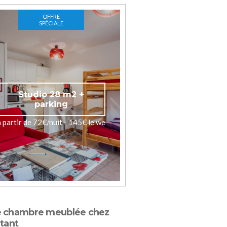
OFFRE
SPÉCIALE
Studio 28 m2 +
parking
à partir de 72€/nuit - 145€ le we
e chambre meublée chez
itant