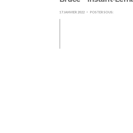
17 JANVIER 2022
POSTER SOUS:
C’est notre premier Airbn
infranchissable tellement
équipement, le fait de po
du top !