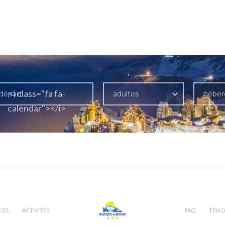
<i class="fa fa-
adultes
hébe
calendar"></i>
CES
ACTIVITÉS
FAQ
TÉMO