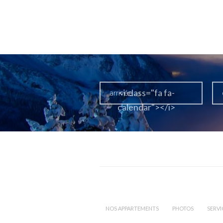
<i class="fa fa-
calendar"></i>
NOS APPARTEMENTS
PHOTOS
SERVI