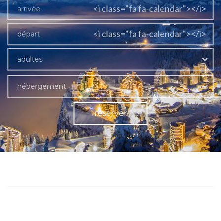
<i class="fa fa-calendar"></i>
<i class="fa fa-calendar"></i>
adultes
hébergement
réserver