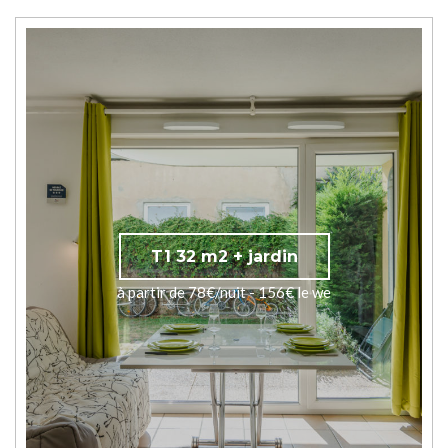
T1 32 m2 + jardin
à partir de 78€/nuit - 156€ le we