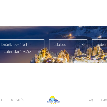
<i class="fa fa-
adultes
hébe
calendar"></i>
CES
ACTIVITÉS
FAQ
TÉMO