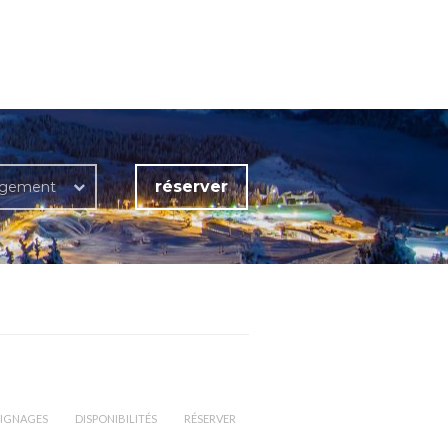
réserver
rgement
IGNAGES
DISPONIBILITÉS
RÉSERVER