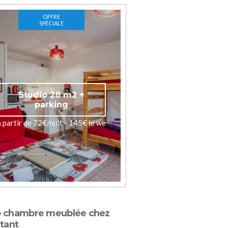
OFFRE
SPÉCIALE
Studio 28 m2 +
parking
à partir de 72€/nuit - 145€ le we
e chambre meublée chez
itant