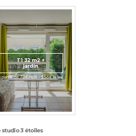
T1 32 m2 +
jardin
à partir de 78€/nuit - 156€ le we
 studio 3 étoiles