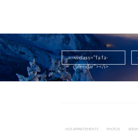
<i class="fa fa-
calendar"></i>
NOS APPARTEMENTS
PHOTOS
SERVI