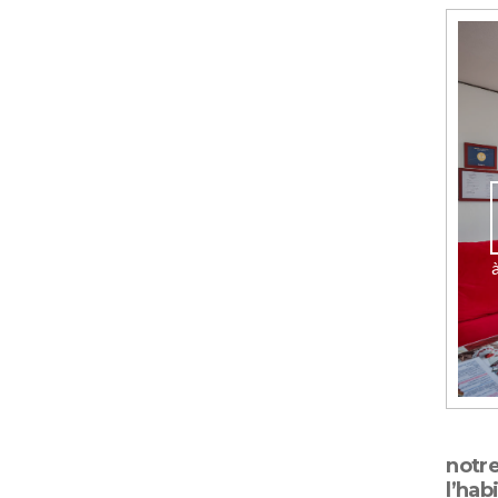
notr
l’hab