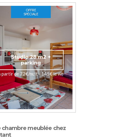
OFFRE
SPÉCIALE
Studio 28 m2 +
parking
à partir de 72€/nuit - 145€ le we
e chambre meublée chez
itant