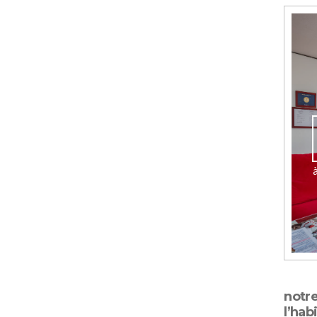
notr
l’hab