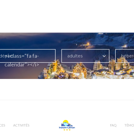
<i class="fa fa-
adultes
hébe
calendar"></i>
CES
ACTIVITÉS
FAQ
TÉMO