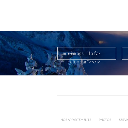
<i class="fa fa-
calendar"></i>
NOS APPARTEMENTS
PHOTOS
SERVI