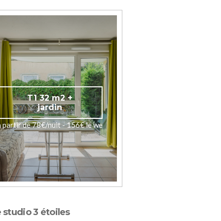
T1 32 m2 +
jardin
à partir de 78€/nuit - 156€ le we
 studio 3 étoiles