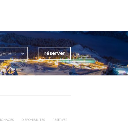
réserver
rgement
IGNAGES
DISPONIBILITÉS
RÉSERVER