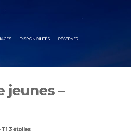
NAGES
DISPONIBILITÉS
RÉSERVER
e jeunes –
 T1 3 étoiles